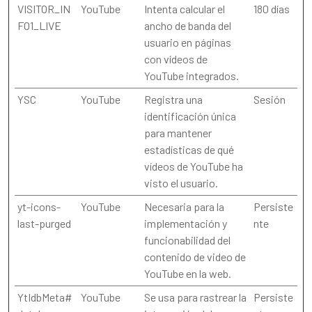
VISITOR_IN
YouTube
Intenta calcular el
180 días
FO1_LIVE
ancho de banda del
usuario en páginas
con vídeos de
YouTube integrados.
YSC
YouTube
Registra una
Sesión
identificación única
para mantener
estadísticas de qué
vídeos de YouTube ha
visto el usuario.
yt-icons-
YouTube
Necesaria para la
Persiste
last-purged
implementación y
nte
funcionabilidad del
contenido de video de
YouTube en la web.
YtIdbMeta#
YouTube
Se usa para rastrear la
Persiste