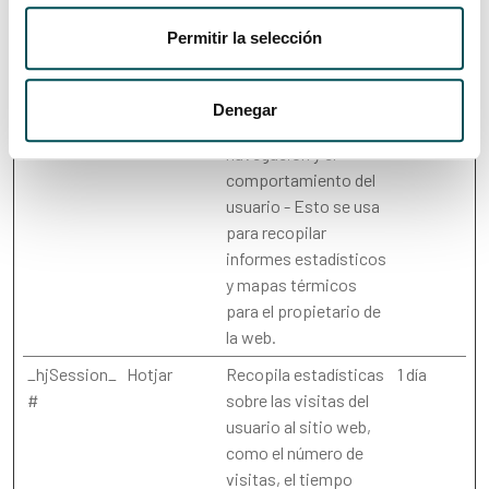
máxima
Nombre
Proveedor
Propósito
de
Permitir la selección
almacenam
_hjCookieTe
Hotjar
Recoge datos
Sesión
Denegar
st
relacionadas con la
navegación y el
comportamiento del
usuario - Esto se usa
para recopilar
informes estadísticos
y mapas térmicos
para el propietario de
la web.
_hjSession_
Hotjar
Recopila estadísticas
1 día
#
sobre las visitas del
usuario al sitio web,
como el número de
visitas, el tiempo