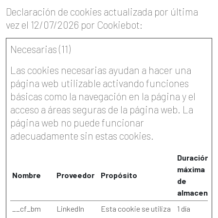
Declaración de cookies actualizada por última
vez el 12/07/2026 por
Cookiebot
:
Necesarias (11)
Las cookies necesarias ayudan a hacer una
página web utilizable activando funciones
básicas como la navegación en la página y el
acceso a áreas seguras de la página web. La
página web no puede funcionar
adecuadamente sin estas cookies.
Duración
máxima
Nombre
Proveedor
Propósito
de
almacenam
__cf_bm
LinkedIn
Esta cookie se utiliza
1 día