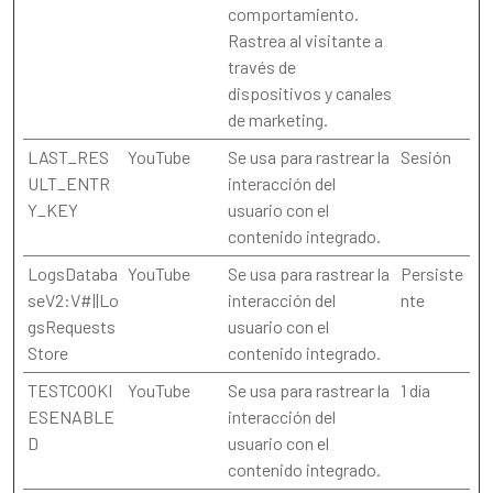
comportamiento.
Rastrea al visitante a
través de
dispositivos y canales
de marketing.
LAST_RES
YouTube
Se usa para rastrear la
Sesión
ULT_ENTR
interacción del
Y_KEY
usuario con el
contenido integrado.
LogsDataba
YouTube
Se usa para rastrear la
Persiste
seV2:V#||Lo
interacción del
nte
gsRequests
usuario con el
Store
contenido integrado.
TESTCOOKI
YouTube
Se usa para rastrear la
1 día
ESENABLE
interacción del
D
usuario con el
contenido integrado.