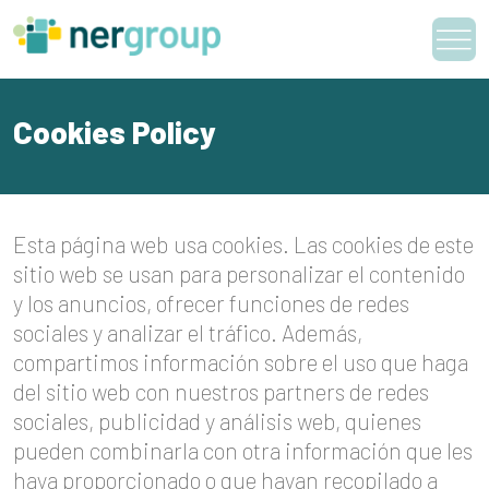
Skip
to
content
Cookies Policy
Esta página web usa cookies. Las cookies de este
sitio web se usan para personalizar el contenido
y los anuncios, ofrecer funciones de redes
sociales y analizar el tráfico. Además,
compartimos información sobre el uso que haga
del sitio web con nuestros partners de redes
sociales, publicidad y análisis web, quienes
pueden combinarla con otra información que les
haya proporcionado o que hayan recopilado a