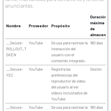
anunciantes.
Duración
máxima
Nombre
Proveedor
Propósito
de
almacenam
__Secure-
YouTube
Se usa para rastrear la
180 días
ROLLOUT_T
interacción del
OKEN
usuario con el
contenido integrado.
__Secure-
YouTube
Registra las
Sesión
YEC
preferencias del
reproductor de vídeo
del usuario al ver
vídeos incrustados de
YouTube
__Secure-
YouTube
Se usa para rastrear la
180 días