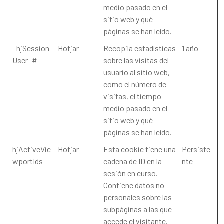
medio pasado en el
sitio web y qué
páginas se han leído.
_hjSession
Hotjar
Recopila estadísticas
1 año
User_#
sobre las visitas del
usuario al sitio web,
como el número de
visitas, el tiempo
medio pasado en el
sitio web y qué
páginas se han leído.
hjActiveVie
Hotjar
Esta cookie tiene una
Persiste
wportIds
cadena de ID en la
nte
sesión en curso.
Contiene datos no
personales sobre las
subpáginas a las que
accede el visitante.