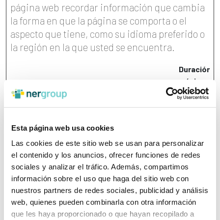
página web recordar información que cambia
la forma en que la página se comporta o el
aspecto que tiene, como su idioma preferido o
la región en la que usted se encuentra.
Duración
máxima
Nombre
Proveedor
Propósito
de
almacenam
lidc
LinkedIn
Registra que grupo de
1 día
Esta página web usa cookies
servidores está
Las cookies de este sitio web se usan para personalizar
sirviendo al visitante.
el contenido y los anuncios, ofrecer funciones de redes
Esto se utiliza en
sociales y analizar el tráfico. Además, compartimos
relación con el
información sobre el uso que haga del sitio web con
equilibrio de carga
nuestros partners de redes sociales, publicidad y análisis
para optimizar la
web, quienes pueden combinarla con otra información
experiencia del
que les haya proporcionado o que hayan recopilado a
usuario.