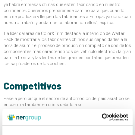
ya habrá empresas chinas que estén fabricando en nuestro
continente. Queremos preparar ese camino para que, cuando
eso se produzca y lleguen los fabricantes a Europa, ya conozcan
nuestro trabajo y podamos colaborar con ellos”, explica.
La líder del área de Color&Trim destaca la intención de Walter
Pack de mostrar a los fabricantes chinos sus capacidades a la
hora de asumir el proceso de producción completo de dos de los
componentes más característicos del vehículo eléctrico: la gran
parrilla frontal y las lentes de las grandes pantallas que presiden
los salpicaderos de los coches.
Competitivos
Pese a percibir que el sector de automoción del país asiático se
encuentra también en crisis debido a su
“sobredimensionamiento”, con una enorme cantidad de marcas,
modelos y muchísima rapidez en la producción, Sonia López
apuesta por transmitir en el mercado asiático la idea de que
“somos competitivos para el mercado chino”. “Podemos ofrecer
todos los procesos, desde el comienzo de una idea, de trasladar