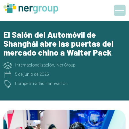
Skip
to
content
El Salón del Automóvil de
Shanghái abre las puertas del
mercado chino a Walter Pack
Internacionalización
,
Ner Group
5 de junio de 2025
Competitividad
,
Innovación