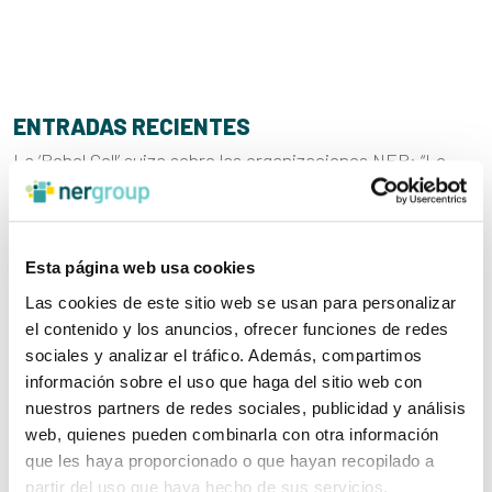
ENTRADAS RECIENTES
La ‘Rebel Cell’ suiza sobre las organizaciones NER: “Lo
que más impresiona es su transparencia y que las
personas están abiertas a hablar de sus retos”
Una jornada que sustituye el paradigma “ayudar desde
Esta página web usa cookies
fuera” por el de “construir desde dentro”
Las cookies de este sitio web se usan para personalizar
“Tenemos un vínculo de relación directa y de confianza
el contenido y los anuncios, ofrecer funciones de redes
con las organizaciones que nos permite agilizar la
sociales y analizar el tráfico. Además, compartimos
comunicación y aprovechar las oportunidades”
información sobre el uso que haga del sitio web con
Ner Group se convertirá en los «ojos» de personas con
nuestros partners de redes sociales, publicidad y análisis
distrofias hereditarias de retina
web, quienes pueden combinarla con otra información
que les haya proporcionado o que hayan recopilado a
Walter Pack, premio Arizmendiarrieta por impulsar un
partir del uso que haya hecho de sus servicios.