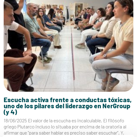
Escucha activa frente a conductas tóxicas,
uno de los pilares del liderazgo en NerGroup
(y 4)
18/06/2025 El valor de la escucha es incalculable. El filósofo
griego Plutarco incluso lo situaba por encima de la oratoria al
afirmar que “para saber hablar es preciso saber escuchar”. Y,