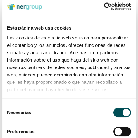
paradójicamente, el maestro del cine mudo Charles Chaplin llegó
a decir: “No esperes a que te toque el turno de hablar; escucha
de veras […]
Esta página web usa cookies
Leer más
Las cookies de este sitio web se usan para personalizar
el contenido y los anuncios, ofrecer funciones de redes
sociales y analizar el tráfico. Además, compartimos
información sobre el uso que haga del sitio web con
nuestros partners de redes sociales, publicidad y análisis
web, quienes pueden combinarla con otra información
que les haya proporcionado o que hayan recopilado a
partir del uso que haya hecho de sus servicios.
Selección
Necesarias
de
consentimiento
Trato personalizado y gestión de conflictos,
Preferencias
claves en el curso de liderazgo para Ner