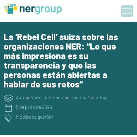
Skip
to
content
La ‘Rebel Cell’ suiza sobre las
organizaciones NER: “Lo que
más impresiona es su
transparencia y que las
personas están abiertas a
hablar de sus retos”
Autogestión
,
Internacionalización
,
Ner Group
5 de junio de 2026
Modelo de gestión