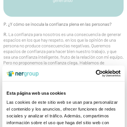
generando”
P. ¿Y cómo se inocula la confianza plena en las personas?
R.
La confianza para nosotros es una consecuencia de generar
espacios en los que hay respeto, en los que la opinión de una
persona no produce consecuencias negativas. Queremos
espacios de confianza para hacer bien nuestro trabajo, y que
sea una confianza inteligente, fruto de la relación con mi equipo.
Pero no proponemos la confianza ciega. Hablamos de
respeto, de espacios seguros y de que la confianza es una
consecuencia de lo que has cultivado. Por
ejemplo, Ner Group promueve que se establezcan relaciones de
adulto a adulto, porque el liderazgo de una persona no implica
que esa persona tenga que ejercer de padre o madre de nadie. Y
Esta página web usa cookies
en una relación de adulto a adulto la confianza se va generando.
Las cookies de este sitio web se usan para personalizar
el contenido y los anuncios, ofrecer funciones de redes
sociales y analizar el tráfico. Además, compartimos
información sobre el uso que haga del sitio web con