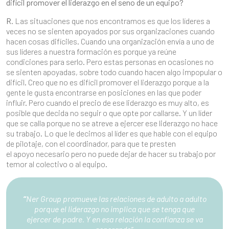
difícil promover el liderazgo en el seno de un equipo?
R.
Las situaciones que nos encontramos es que los líderes a
veces no se sienten apoyados por sus organizaciones cuando
hacen cosas difíciles. Cuando una organización envía a uno de
sus líderes a nuestra formación es porque ya reúne
condiciones para serlo. Pero estas personas en ocasiones no
se sienten apoyadas, sobre todo cuando hacen algo impopular o
difícil. Creo que no es difícil promover el liderazgo porque a la
gente le gusta encontrarse en posiciones en las que poder
influir. Pero cuando el precio de ese liderazgo es muy alto, es
posible que decida no seguir o que opte por callarse. Y un líder
que se calla porque no se atreve a ejercer ese liderazgo no hace
su trabajo. Lo que le decimos al líder es que hable con el equipo
de pilotaje, con el coordinador, para que te presten
el apoyo necesario pero no puede dejar de hacer su trabajo por
temor al colectivo o al equipo.
“
Ner Group promueve las relaciones de adulto a adulto
porque el liderazgo no implica que se tenga que
ejercer de padre. Y en esa relación la confianza se va