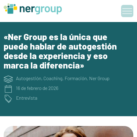
Skip
to
content
«Ner Group es la única que
puede hablar de autogestión
desde la experiencia y eso
marca la diferencia»
Autogestión
,
Coaching
,
Formación
,
Ner Group
16 de febrero de 2026
Entrevista