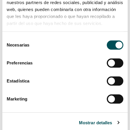
nuestros partners de redes sociales, publicidad y análisis
web, quienes pueden combinarla con otra información
que les haya proporcionado o que hayan recopilado a
partir del uso que haya hecho de sus servicios.
Selección
Necesarias
de
consentimiento
Preferencias
“La autogestión necesita estructura, es decir, un orden
en el que se define que cada persona tiene una
Estadística
posición, unas tareas y unas funciones, pero no
jerarquía”
Marketing
P. ¿Cómo se puede educar en ausencia de jerarquías en un
Mostrar detalles
contexto tradicionalmente marcado por las estructuras
verticales?