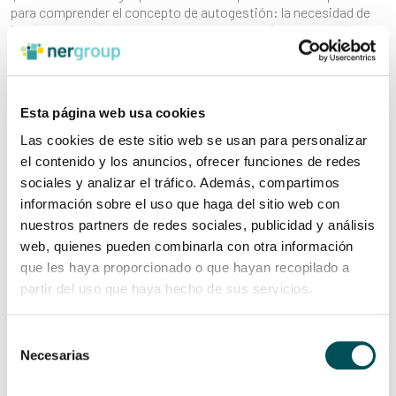
para comprender el concepto de autogestión: la necesidad de
involucrar a todas las personas para que se sientan partícipes.
Es fundamental cuidar este proceso y conseguir la participación
de todos los miembros de la organización porque es la que
servirá como guía de cara al nuevo ejercicio.
Esta página web usa cookies
Nuestro PIO no solo marca objetivos anuales: se trata de algo
dinámico que cuenta con una serie de objetivos mínimos
Las cookies de este sitio web se usan para personalizar
cuantificables que son los que nos permiten comprobar nuestra
el contenido y los anuncios, ofrecer funciones de redes
hoja de ruta de forma semanal y mensual.
sociales y analizar el tráfico. Además, compartimos
La gran virtualidad de este Plan de Retos o Plan de Ideas y
información sobre el uso que haga del sitio web con
Objetivos es que “aterriza” toda la teoría de la autogestión.
nuestros partners de redes sociales, publicidad y análisis
Aporta equilibrio a ese aparente caos que supone funcionar sin
web, quienes pueden combinarla con otra información
estructura, de forma que, al carecer de jerarquías impuestas,
que les haya proporcionado o que hayan recopilado a
nuestra referencia son los objetivos que se recogen en el Plan. Y
el seguimiento que hacemos de los compromisos que
partir del uso que haya hecho de sus servicios.
adquirimos es clave para que el proceso sea coherente.
Selección
Necesarias
de
Desafío
consentimiento