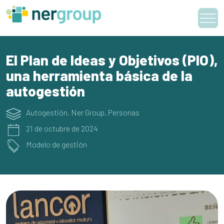
Skip
to
content
El Plan de Ideas y Objetivos (PIO),
una herramienta básica de la
autogestión
Autogestión
,
Ner Group
,
Personas
21 de octubre de 2024
Modelo de gestión