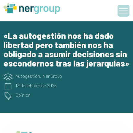
Skip
to
content
«La autogestión nos ha dado
libertad pero también nos ha
obligado a asumir decisiones sin
escondernos tras las jerarquías»
Autogestión
,
Ner Group
13 de febrero de 2026
Opinión