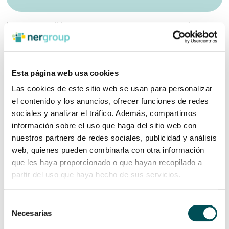
Hemos aprendido a sostenernos, a apoyarnos y a celebrar cada
logro como algo colectivo. Ser el equipo de Nuevas
Oportunidades de Ner Group es acompañar los proyectos y
sueños de muchas organizaciones, sentir cada avance como
propio y saber que somos un apoyo valorado y cercano.
Esta página web usa cookies
Hoy formar parte de Ner Group significa trabajar con sentido y
Las cookies de este sitio web se usan para personalizar
compromiso, y hacerlo donde el trabajo se vive con propósito y
el contenido y los anuncios, ofrecer funciones de redes
coherencia. Después de tantos años, este sigue siendo nuestro
sociales y analizar el tráfico. Además, compartimos
mayor motor y nos aporta la convicción de que lo que hacemos
tiene sentido».
información sobre el uso que haga del sitio web con
nuestros partners de redes sociales, publicidad y análisis
web, quienes pueden combinarla con otra información
que les haya proporcionado o que hayan recopilado a
partir del uso que haya hecho de sus servicios.
ENTRADAS RECIENTES
La ‘Rebel Cell’ suiza sobre las organizaciones NER: “Lo
Selección
que más impresiona es su transparencia y que las
Necesarias
de
personas están abiertas a hablar de sus retos”
consentimiento