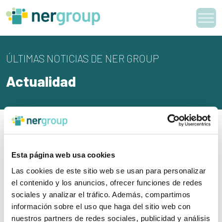
Skip
to
content
ÚLTIMAS NOTICIAS DE NER GROUP
Actualidad
Nothing Found
It seems we can’t find what you’re looking for. Perhaps
Esta página web usa cookies
searching can help.
Las cookies de este sitio web se usan para personalizar
el contenido y los anuncios, ofrecer funciones de redes
Search
sociales y analizar el tráfico. Además, compartimos
for:
información sobre el uso que haga del sitio web con
nuestros partners de redes sociales, publicidad y análisis