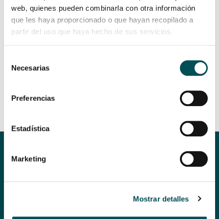
web, quienes pueden combinarla con otra información
ENTRADAS RECIENTES
que les haya proporcionado o que hayan recopilado a
partir del uso que haya hecho de sus servicios.
Selección
CATEGORÍAS
Necesarias
de
Ner Group
consentimiento
Preferencias
Estadística
Marketing
Mostrar detalles
+34 944 24 15 15