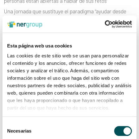
personas están abiertas a hablar de sus retos”
Una jornada que sustituye el paradigma “ayudar desde
fuera” por el de “construir desde dentro”
“Tenemos un vínculo de relación directa y de confianza
con las organizaciones que nos permite agilizar la
comunicación y aprovechar las oportunidades”
Esta página web usa cookies
Ner Group se convertirá en los «ojos» de personas con
Las cookies de este sitio web se usan para personalizar
distrofias hereditarias de retina
el contenido y los anuncios, ofrecer funciones de redes
sociales y analizar el tráfico. Además, compartimos
Walter Pack, premio Arizmendiarrieta por impulsar un
información sobre el uso que haga del sitio web con
modelo organizativo centrado en las personas
nuestros partners de redes sociales, publicidad y análisis
web, quienes pueden combinarla con otra información
que les haya proporcionado o que hayan recopilado a
partir del uso que haya hecho de sus servicios.
CATEGORÍAS
Autogestión
Selección
Necesarias
Casos de éxito
de