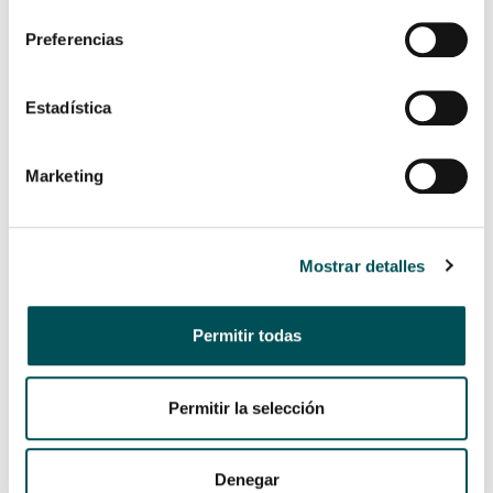
consentimiento
Coaching
Preferencias
Competitividad
Compromiso con la sociedad
Estadística
Comunicación
Cooperación
Marketing
Formación
Igualdad
Mostrar detalles
Inclusión
Integración social
Permitir todas
Internacionalización
Liderazgo
Permitir la selección
Medioambiente
NER
Denegar