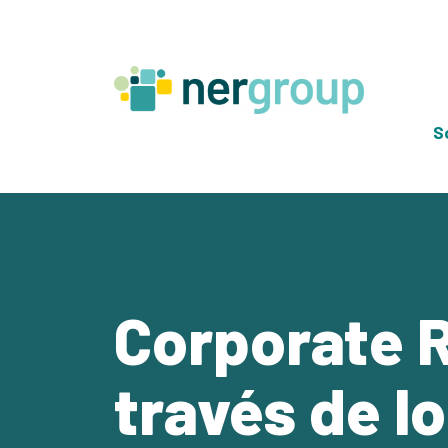
Skip
to
content
S
Corporate R
través de l