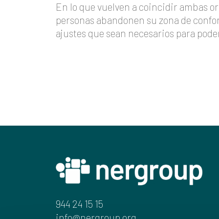
En lo que vuelven a coincidir ambas or
personas abandonen su zona de confort 
ajustes que sean necesarios para pode
944 24 15 15
info@nergroup.org