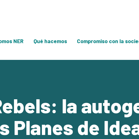
omos NER
Qué hacemos
Compromiso con la soci
ebels: la autog
os Planes de Ide