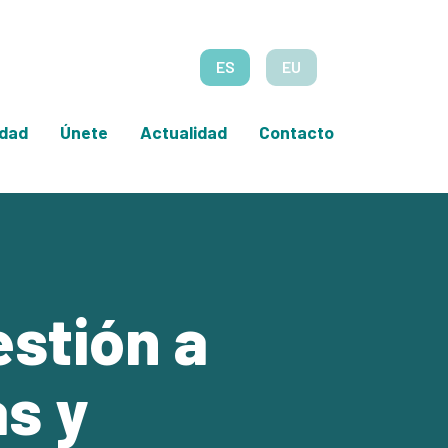
ES
EU
edad
Únete
Actualidad
Contacto
estión a
as y