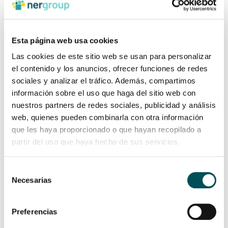
funcionar con plazos y todo ello genera mucho estrés por el
volumen de trabajo, la cantidad de información que tenemos
que recabar…”.
Esta página web usa cookies
“Cuando lo consigues, el éxito es compartido pero cuando no
Las cookies de este sitio web se usan para personalizar
ocurre así sufres un chasco por haber dedicado muchas horas
de trabajo sin lograr el objetivo. Es un trabajo sordo que puede
el contenido y los anuncios, ofrecer funciones de redes
resultar frustrante”, añade Goretti.
sociales y analizar el tráfico. Además, compartimos
información sobre el uso que haga del sitio web con
nuestros partners de redes sociales, publicidad y análisis
Compromiso y
web, quienes pueden combinarla con otra información
corresponsabilidad
que les haya proporcionado o que hayan recopilado a
partir del uso que haya hecho de sus servicios.
Por eso, Ainhoa explica que para realizar este trabajo la
autogestión debe ir acompañada de dos elementos básicos: “El
Selección
compromiso y la corresponsabilidad, además de la
Necesarias
de
comunicación, dentro de nuestro equipo son fundamentales
para que la autogestión sea exitosa”. Quizá por eso hay
consentimiento
coordinadores de organizaciones de Ner Group que mencionan
Preferencias
abiertamente al equipo de Nuevas Oportunidades como ejemplo
de equipo autogestionado.