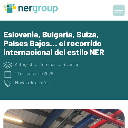
Skip
to
content
Eslovenia, Bulgaria, Suiza,
Países Bajos… el recorrido
internacional del estilo NER
Autogestión
,
Internacionalización
10 de marzo de 2026
Modelo de gestión