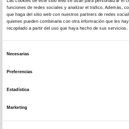
Las cookies de este sitio web se usan para personalizar el c
Medioambiente
funciones de redes sociales y analizar el tráfico. Además, 
que haga del sitio web con nuestros partners de redes social
NER
quienes pueden combinarla con otra información que les ha
Ner Group
recopilado a partir del uso que haya hecho de sus servicios.
Ner Group
Nuevas incorporaciones
Selección
Necesarias
de
Panelfisa
consentimiento
Personas
Preferencias
Royde
Tecnología
Estadística
Transparencia
Voluntariado
Marketing