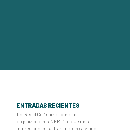
ENTRADAS RECIENTES
La ‘Rebel Cell’ suiza sobre las
organizaciones NER: “Lo que más
impresiona es su transparencia y que