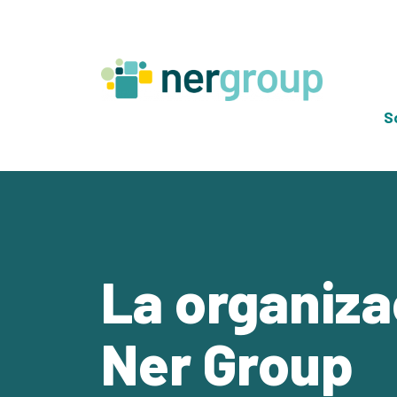
Skip
to
content
S
La organiza
Ner Group