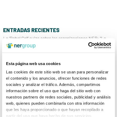
ENTRADAS RECIENTES
La ‘Rebel Cell’ suiza sobre las organizaciones NER: “Lo
que más impresiona es su transparencia y que las
personas están abiertas a hablar de sus retos”
Una jornada que sustituye el paradigma “ayudar desde
Esta página web usa cookies
fuera” por el de “construir desde dentro”
Las cookies de este sitio web se usan para personalizar
“Tenemos un vínculo de relación directa y de confianza
el contenido y los anuncios, ofrecer funciones de redes
con las organizaciones que nos permite agilizar la
sociales y analizar el tráfico. Además, compartimos
comunicación y aprovechar las oportunidades”
información sobre el uso que haga del sitio web con
Ner Group se convertirá en los «ojos» de personas con
nuestros partners de redes sociales, publicidad y análisis
distrofias hereditarias de retina
web, quienes pueden combinarla con otra información
que les haya proporcionado o que hayan recopilado a
Walter Pack, premio Arizmendiarrieta por impulsar un
partir del uso que haya hecho de sus servicios.