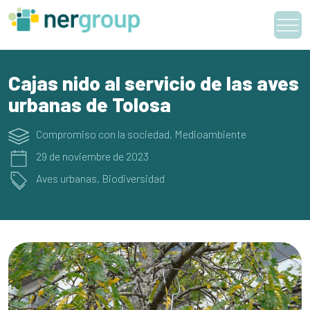
Skip
to
content
Cajas nido al servicio de las aves
urbanas de Tolosa
Compromiso con la sociedad
,
Medioambiente
29 de noviembre de 2023
Aves urbanas
,
Biodiversidad