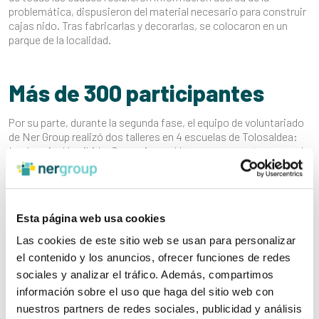
problemática, dispusieron del material necesario para construir
cajas nido. Tras fabricarlas y decorarlas, se colocaron en un
parque de la localidad.
Más de 300 participantes
Por su parte, durante la segunda fase, el equipo de voluntariado
de Ner Group realizó dos talleres en 4 escuelas de Tolosaldea:
Laskorain, Herrikide, Samaniego y Uzturpe, que contaron con la
participación total de 300 alumnos/as de 2º de primaria.
“Además de la respuesta satisfactoria del alumnado de
Esta página web usa cookies
los centros escolares, cabe destacar que también ha
Las cookies de este sitio web se usan para personalizar
sido una actividad de alta satisfacción para el
voluntariado participante, procedente de 5
el contenido y los anuncios, ofrecer funciones de redes
organizaciones pertenecientes a Ner Group:
sociales y analizar el tráfico. Además, compartimos
Panelfisa
,
Talleres Arreche
,
Logos
,
Zubiola
y
Royde
”.
información sobre el uso que haga del sitio web con
nuestros partners de redes sociales, publicidad y análisis
Atzio Orexa, coordinador de Compromiso con la