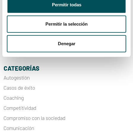
comunicación y aprovechar las oportunidades”
Permitir todas
Ner Group se convertirá en los «ojos» de personas con
distrofias hereditarias de retina
Permitir la selección
Walter Pack, premio Arizmendiarrieta por impulsar un
modelo organizativo centrado en las personas
Denegar
CATEGORÍAS
Autogestión
Casos de éxito
Coaching
Competitividad
Compromiso con la sociedad
Comunicación