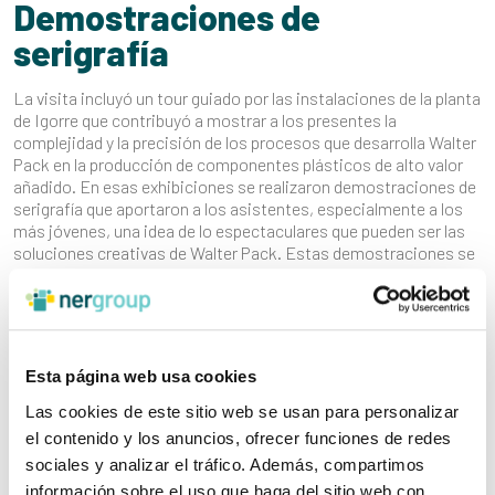
Demostraciones de
serigrafía
La visita incluyó un tour guiado por las instalaciones de la planta
de Igorre que contribuyó a mostrar a los presentes la
complejidad y la precisión de los procesos que desarrolla Walter
Pack en la producción de componentes plásticos de alto valor
añadido. En esas exhibiciones se realizaron demostraciones de
serigrafía que aportaron a los asistentes, especialmente a los
más jóvenes, una idea de lo espectaculares que pueden ser las
soluciones creativas de Walter Pack. Estas demostraciones se
complementaron con talleres preparados para que los niños
pudieran disfrutar y aprender de una de las partes más vistosas
del trabajo que se realiza en la planta de Igorre.
Esta página web usa cookies
Emotividad
Las cookies de este sitio web se usan para personalizar
el contenido y los anuncios, ofrecer funciones de redes
El resultado fue una jornada cargada de emotividad y
sociales y analizar el tráfico. Además, compartimos
simbolismo que permitió exhibir la labor de Walter Pack en la
producción de piezas de plástico singulares y exclusivas y
información sobre el uso que haga del sitio web con