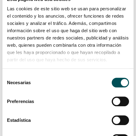
iban a trabajar con la máquina”.
Las cookies de este sitio web se usan para personalizar
el contenido y los anuncios, ofrecer funciones de redes
Imanol A.:
«Da igual que sea una S.A., una S.L. o una
sociales y analizar el tráfico. Además, compartimos
cooperativa… para poder traccionar y continuar
información sobre el uso que haga del sitio web con
con el objetivo de la empresa todo el mundo debe
nuestros partners de redes sociales, publicidad y análisis
saber dónde estamos, adónde queremos llegar y
web, quienes pueden combinarla con otra información
cómo lo vamos a hacer»
que les haya proporcionado o que hayan recopilado a
partir del uso que haya hecho de sus servicios.
Imanol comparte su reflexión: “Da igual que sea una S.A., una
Selección
S.L. o una cooperativa… para poder traccionar y continuar con
Necesarias
de
el objetivo de la empresa todo el mundo debe saber dónde
consentimiento
estamos, adónde queremos llegar y cómo lo vamos a hacer. La
información es poder y aunque sea complicado a veces
Preferencias
transmitir aspectos como las dinámicas bancarias, los
números…, con una explicación sencilla todo el mundo lo puede
entender”.
Estadística