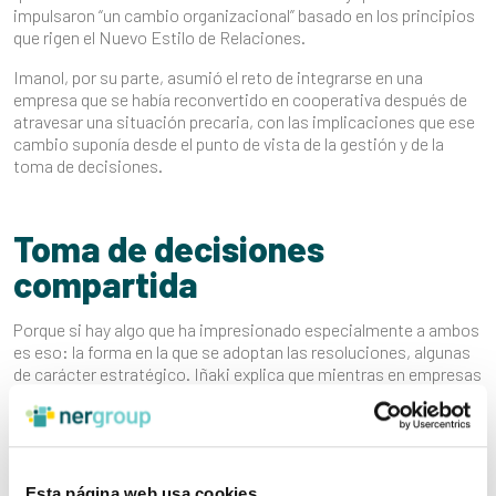
impulsaron “un cambio organizacional” basado en los principios
que rigen el Nuevo Estilo de Relaciones.
Imanol, por su parte, asumió el reto de integrarse en una
empresa que se había reconvertido en cooperativa después de
atravesar una situación precaria, con las implicaciones que ese
cambio suponía desde el punto de vista de la gestión y de la
toma de decisiones.
Toma de decisiones
compartida
Porque si hay algo que ha impresionado especialmente a ambos
es eso: la forma en la que se adoptan las resoluciones, algunas
de carácter estratégico. Iñaki explica que mientras en empresas
verticales suele ser el gerente o la dirección quienes toman
determinadas decisiones, en el caso de la entidad tolosarra
fueron todos sus integrantes quienes, por ejemplo, decidieron
el tipo de inversión en maquinaria que debían hacer, y para eso
“se escuchó a las personas encargadas del mecanizado, las que
Esta página web usa cookies