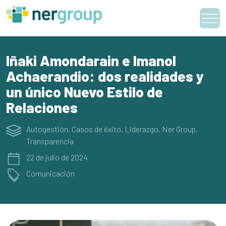
Skip
to
content
Iñaki Amondarain e Imanol
Achaerandio: dos realidades y
un único Nuevo Estilo de
Relaciones
Autogestión
,
Casos de éxito
,
Liderazgo
,
Ner Group
,
Transparencia
22 de julio de 2024
Comunicación