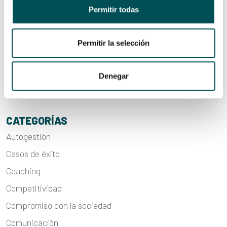
comunicación y aprovechar las oportunidades”
Permitir todas
Ner Group se convertirá en los «ojos» de personas con
distrofias hereditarias de retina
Permitir la selección
Walter Pack, premio Arizmendiarrieta por impulsar un
modelo organizativo centrado en las personas
Denegar
CATEGORÍAS
Autogestión
Casos de éxito
Coaching
Competitividad
Compromiso con la sociedad
Comunicación