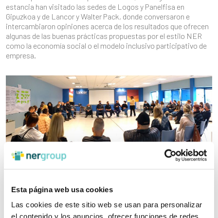
estancia han visitado las sedes de Logos y Panelfisa en
Gipuzkoa y de Lancor y Walter Pack, donde conversaron e
intercambiaron opiniones acerca de los resultados que ofrecen
algunas de las buenas prácticas propuestas por el estilo NER
como la economía social o el modelo inclusivo participativo de
empresa.
Esta página web usa cookies
Además, durante su estancia se han celebrado diferentes
Las cookies de este sitio web se usan para personalizar
encuentros con equipos de coordinación de otras
organizaciones de Ner Group, como
Arreche
,
Estudio K
,
Grip-
el contenido y los anuncios, ofrecer funciones de redes