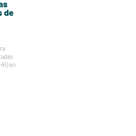
as
s de
ra
ctadas
DHR) en