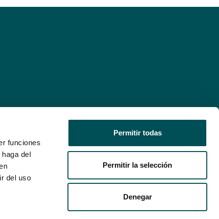
Permitir todas
er funciones
 haga del
Permitir la selección
den
r del uso
Denegar