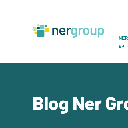
Skip
to
content
NER
gar
Blog Ner Gr