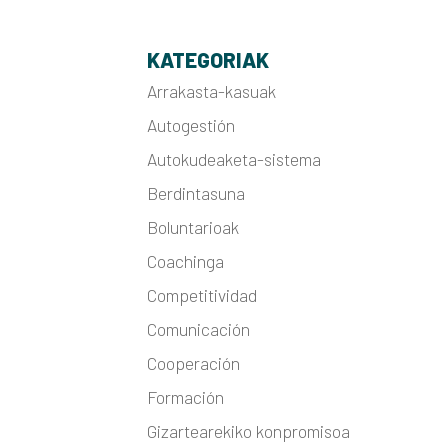
KATEGORIAK
Arrakasta-kasuak
Autogestión
Autokudeaketa-sistema
Berdintasuna
Boluntarioak
Coachinga
Competitividad
Comunicación
Cooperación
Formación
Gizartearekiko konpromisoa