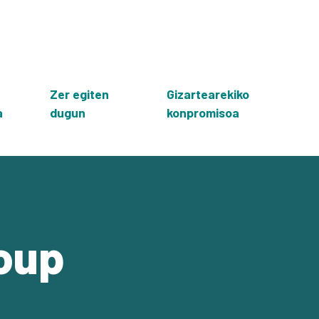
Zer egiten
Gizartearekiko
a
dugun
konpromisoa
oup