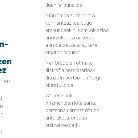
duen jardunaldia
“Harreman zuzena eta
konfiantzazkoa dugu
erakundeekin, komunikazioa
arintzeko eta aukerak
n-
aprobetxatzeko aukera
ematen diguna”
zen
Ner Group erretinako
ez
distrofia hereditarioak
dituzten pertsonen “begi”
anen
bihurtuko da
Walter Pack,
u
Arizmendiarrieta saria,
zen
pertsonak ardatz dituen
te
antolaketa-eredua
bultzatzeagatik
p