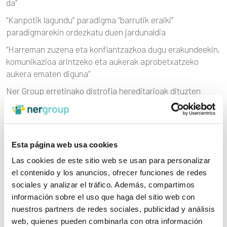
da”
“Kanpotik lagundu” paradigma “barrutik eraiki”
paradigmarekin ordezkatu duen jardunaldia
“Harreman zuzena eta konfiantzazkoa dugu erakundeekin,
komunikazioa arintzeko eta aukerak aprobetxatzeko
aukera ematen diguna”
Ner Group erretinako distrofia hereditarioak dituzten
pertsonen “begi” bihurtuko da
Walter Pack, Arizmendiarrieta saria, pertsonak ardatz
dituen antolaketa-eredua bultzatzeagatik
Esta página web usa cookies
Las cookies de este sitio web se usan para personalizar
el contenido y los anuncios, ofrecer funciones de redes
KATEGORIAK
sociales y analizar el tráfico. Además, compartimos
información sobre el uso que haga del sitio web con
Arrakasta-kasuak
nuestros partners de redes sociales, publicidad y análisis
Autogestión
web, quienes pueden combinarla con otra información