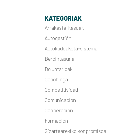
KATEGORIAK
Arrakasta-kasuak
Autogestión
Autokudeaketa-sistema
Berdintasuna
Boluntarioak
Coachinga
Competitividad
Comunicación
Cooperación
Formación
Gizartearekiko konpromisoa