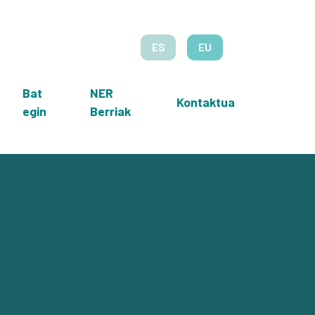
ES
EU
Bat
NER
Kontaktua
egin
Berriak