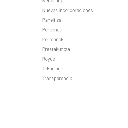
Ner Group
Nuevas incorporaciones
Panelfisa
Personas
Pertsonak
Prestakuntza
Royde
Teknologia
Transparencia