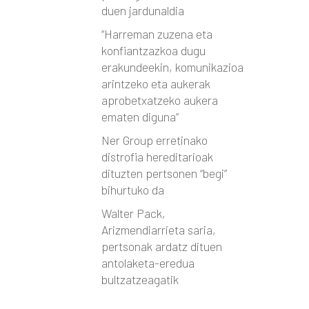
duen jardunaldia
“Harreman zuzena eta
konfiantzazkoa dugu
erakundeekin, komunikazioa
arintzeko eta aukerak
aprobetxatzeko aukera
ematen diguna”
Ner Group erretinako
distrofia hereditarioak
dituzten pertsonen “begi”
bihurtuko da
Walter Pack,
Arizmendiarrieta saria,
pertsonak ardatz dituen
antolaketa-eredua
bultzatzeagatik