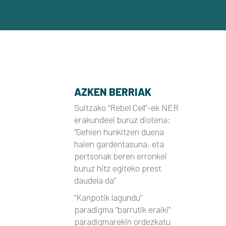
AZKEN BERRIAK
Suitzako “Rebel Cell”-ek NER
erakundeei buruz diotena:
“Gehien hunkitzen duena
haien gardentasuna, eta
pertsonak beren erronkei
buruz hitz egiteko prest
daudela da”
“Kanpotik lagundu”
paradigma “barrutik eraiki”
paradigmarekin ordezkatu