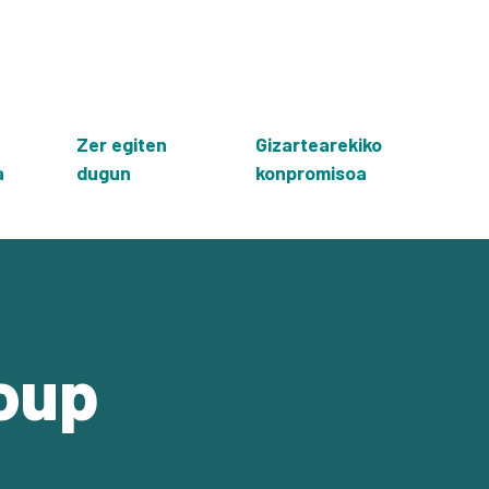
Zer egiten
Gizartearekiko
a
dugun
konpromisoa
oup