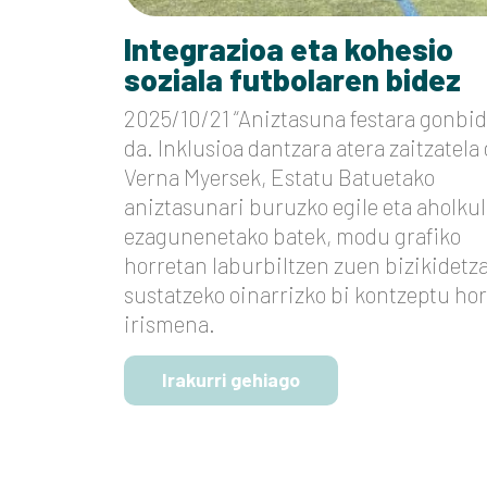
Integrazioa eta kohesio
soziala futbolaren bidez
2025/10/21 “Aniztasuna festara gonbi
da. Inklusioa dantzara atera zaitzatela 
Verna Myersek, Estatu Batuetako
aniztasunari buruzko egile eta aholkul
ezagunenetako batek, modu grafiko
horretan laburbiltzen zuen bizikidetz
sustatzeko oinarrizko bi kontzeptu ho
irismena.
Irakurri gehiago