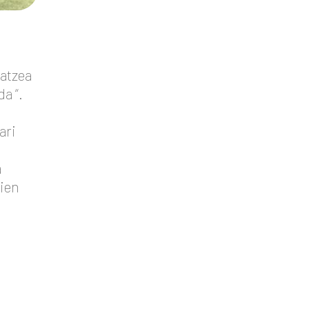
datzea
da “.
ari
a
rien