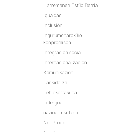
Harremanen Estilo Berria
Igualdad
Inclusión
Ingurumenarekiko
konpromisoa
Integración social
Internacionalización
Komunikazioa
Lankidetza
Lehiakortasuna
Lidergoa
nazioartekotzea
Ner Group