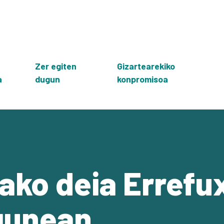
Zer egiten
Gizartearekiko
a
dugun
konpromisoa
ako deia Errefu
gunean