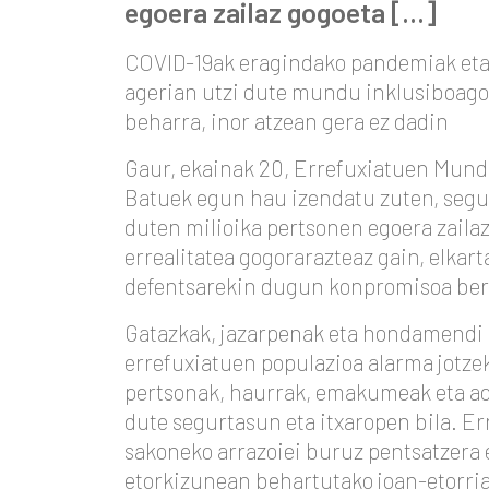
egoera zailaz gogoeta […]
COVID-19ak eragindako pandemiak eta 
agerian utzi dute mundu inklusiboago 
beharra, inor atzean gera ez dadin
Gaur, ekainak 20, Errefuxiatuen Mund
Batuek egun hau izendatu zuten, segur
duten milioika pertsonen egoera zaila
errealitatea gogorarazteaz gain, elkar
defentsarekin dugun konpromisoa berr
Gatazkak, jazarpenak eta hondamendi
errefuxiatuen populazioa alarma jotzek
pertsonak, haurrak, emakumeak eta adi
dute segurtasun eta itxaropen bila. 
sakoneko arrazoiei buruz pentsatzera e
etorkizunean behartutako joan-etorria