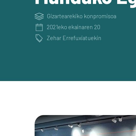
Gizartearekiko konpromisoa
2021eko ekainaren 20
Zehar Errefuxiatuekin