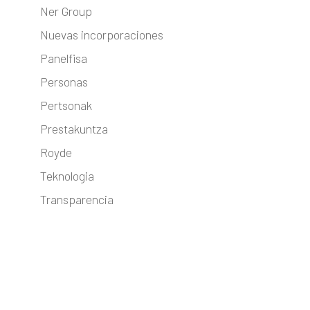
Ner Group
Nuevas incorporaciones
Panelfisa
Personas
Pertsonak
Prestakuntza
Royde
Teknologia
Transparencia