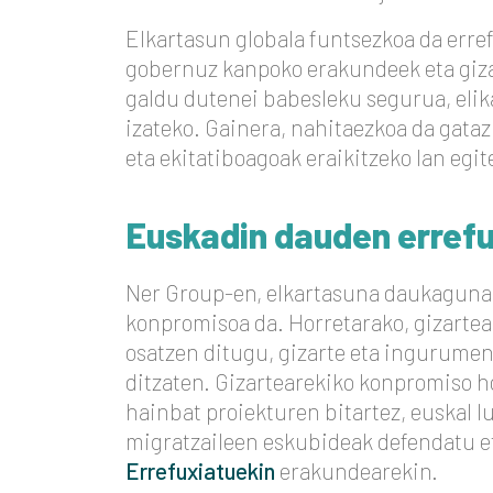
Elkartasun globala funtsezkoa da erre
gobernuz kanpoko erakundeek eta gizar
galdu dutenei babesleku segurua, eli
izateko. Gainera, nahitaezkoa da gataz
eta ekitatiboagoak eraikitzeko lan egit
Euskadin dauden errefu
Ner Group-en, elkartasuna daukaguna 
konpromisoa da. Horretarako, gizarte
osatzen ditugu, gizarte eta ingurumen
ditzaten. Gizartearekiko konpromiso 
hainbat proiekturen bitartez, euskal l
migratzaileen eskubideak defendatu e
Errefuxiatuekin
erakundearekin.