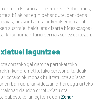
fuxiatuen krisiari aurre egiteko. Gobernuek,
te zibilak bat egin behar dute, den-dena
kagaiak, hezkuntza eta aukerak eman ahal
ken sustraiei heldu eta gizarte bidezkoagoak
ea, krisi humanitario berriak sor ez daitezen.
xiatuei laguntzea
eta sortzeko gai garena partekatzeko
arekin konprometitutako pertsona-taldeak
 arloetako ekimenak bultzatu eta abiaraz
honen barruan, lankidetzan dihardugu urteko
urraldean dauden errefuxiatu eta
ta babesteko lan egiten duen
Zehar-