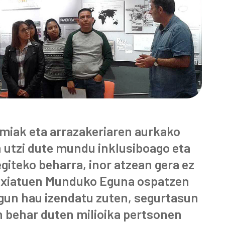
miak eta arrazakeriaren aurkako
 utzi dute mundu inklusiboago eta
giteko beharra, inor atzean gera ez
fuxiatuen Munduko Eguna ospatzen
egun hau izendatu zuten, segurtasun
in behar duten milioika pertsonen