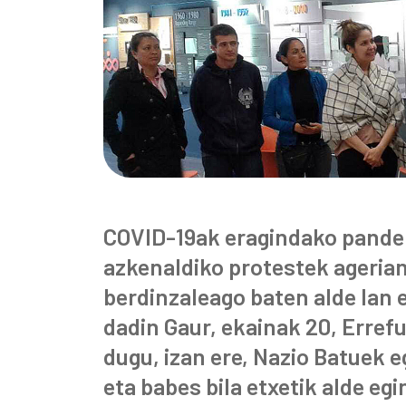
COVID-19ak eragindako pande
azkenaldiko protestek agerian
berdinzaleago baten alde lan e
dadin Gaur, ekainak 20, Erre
dugu, izan ere, Nazio Batuek 
eta babes bila etxetik alde eg