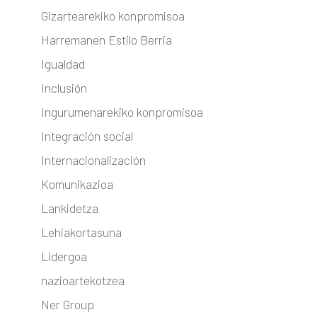
Gizartearekiko konpromisoa
Harremanen Estilo Berria
Igualdad
Inclusión
Ingurumenarekiko konpromisoa
Integración social
Internacionalización
Komunikazioa
Lankidetza
Lehiakortasuna
Lidergoa
nazioartekotzea
Ner Group