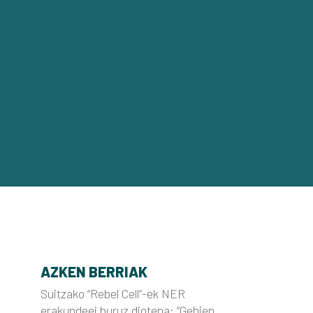
AZKEN BERRIAK
Suitzako “Rebel Cell”-ek NER
erakundeei buruz diotena: “Gehien