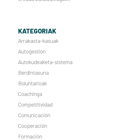
KATEGORIAK
Arrakasta-kasuak
Autogestión
Autokudeaketa-sistema
Berdintasuna
Boluntarioak
Coachinga
Competitividad
Comunicación
Cooperación
Formación