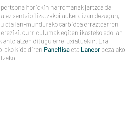
pertsona horiekin harremanak jartzea da,
alez sentsibilizatzekoi aukera izan dezagun,
tu eta lan-mundurako sarbidea erraztearren,
ereziki, curriculumak egiten ikasteko edo lan-
ak antolatzen ditugu errefuxiatuekin. Era
p-eko kide diren
Panelfisa
eta
Lancor
bezalako
utzeko