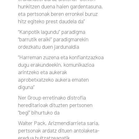
hunkitzen duena haien gardentasuna,
eta pertsonak beren erronkei buruz
hitz egiteko prest daudela da”
“Kanpotik lagundu” paradigma
“barrutik eraiki” paradigmarekin
ordezkatu duen jardunaldia
“Harreman zuzena eta konfiantzazkoa
dugu erakundeekin, komunikazioa
arintzeko eta aukerak
aprobetxatzeko aukera ematen
diguna”
Ner Group erretinako distrofia
hereditarioak dituzten pertsonen
“begi” bihurtuko da
Walter Pack, Arizmendiarrieta saria,
pertsonak ardatz dituen antolaketa-
eredua bultzatzeagatik