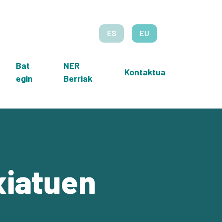
ES
EU
Bat
NER
Kontaktua
egin
Berriak
xiatuen