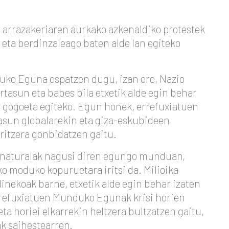
arrazakeriaren aurkako azkenaldiko protestek
eta berdinzaleago baten alde lan egiteko
uko Eguna ospatzen dugu, izan ere, Nazio
tasun eta babes bila etxetik alde egin behar
z gogoeta egiteko. Egun honek, errefuxiatuen
tasun globalarekin eta giza-eskubideen
itzera gonbidatzen gaitu.
 naturalak nagusi diren egungo munduan,
o moduko kopuruetara iritsi da. Milioika
nekoak barne, etxetik alde egin behar izaten
Errefuxiatuen Munduko Egunak krisi horien
ta horiei elkarrekin heltzera bultzatzen gaitu,
k saihestearren.