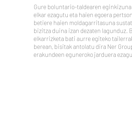
Gure boluntario-taldearen eginkizuna 
elkar ezagutu eta haien egoera pertson
betiere haien moldagarritasuna susta
bizitza duina izan dezaten lagunduz. B
elkarrizketa bati aurre egiteko tailerr
berean, bisitak antolatu dira Ner Grou
erakundeen eguneroko jarduera ezag