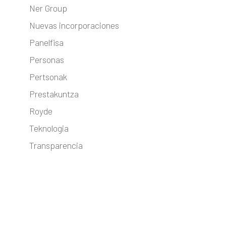
Ner Group
Nuevas incorporaciones
Panelfisa
Personas
Pertsonak
Prestakuntza
Royde
Teknologia
Transparencia