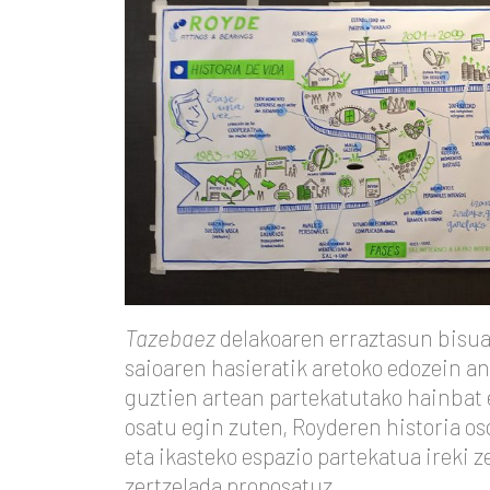
Tazebaez
delakoaren erraztasun bisual
saioaren hasieratik aretoko edozein an
guztien artean partekatutako hainbat 
osatu egin zuten, Royderen historia os
eta ikasteko espazio partekatua ireki
zertzelada proposatuz.