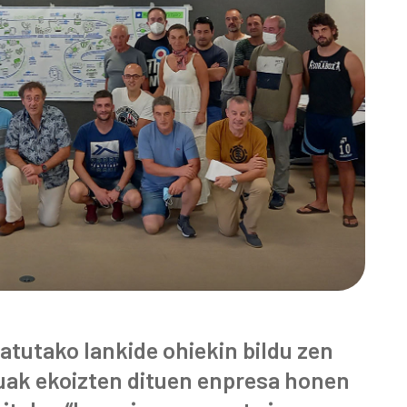
atutako lankide ohiekin bildu zen
uak ekoizten dituen enpresa honen