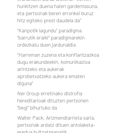
hunkitzen duena haien gardentasuna,
eta pertsonak beren erronkei buruz
hitz egiteko prest daudela da”
“Kanpotik lagundu” paradigma
“barrutik eraiki” paradigmarekin
ordezkatu duen jardunaldia
“Harreman zuzena eta konfiantzazkoa
dugu erakundeekin, komunikazioa
arintzeko eta aukerak
aprobetxatzeko aukera ematen
diguna”
Ner Group erretinako distrofia
hereditarioak dituzten pertsonen
“begi” bihurtuko da
Walter Pack, Arizmendiarrieta saria,
pertsonak ardatz dituen antolaketa-
eredua bultzatzeagatik