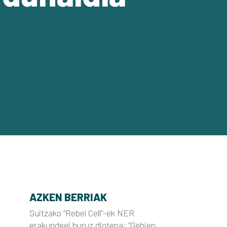
AZKEN BERRIAK
Suitzako “Rebel Cell”-ek NER
erakundeei buruz diotena: “Gehien