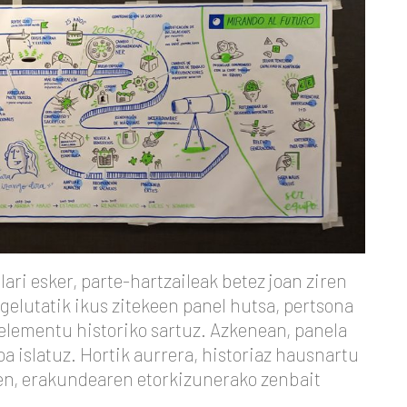
ari esker, parte-hartzaileak betez joan ziren
gelutatik ikus zitekeen panel hutsa, pertsona
elementu historiko sartuz. Azkenean, panela
oa islatuz. Hortik aurrera, historiaz hausnartu
 zen, erakundearen etorkizunerako zenbait