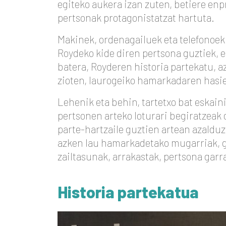
egiteko aukera izan zuten, betiere en
pertsonak protagonistatzat hartuta.
Makinek, ordenagailuek eta telefonoek 
Roydeko kide diren pertsona guztiek, 
batera, Royderen historia partekatu, a
zioten, laurogeiko hamarkadaren hasie
Lehenik eta behin, tartetxo bat eskaini
pertsonen arteko loturari begiratzeak 
parte-hartzaile guztien artean azalduz
azken lau hamarkadetako mugarriak, g
zailtasunak, arrakastak, pertsona garra
Historia partekatua