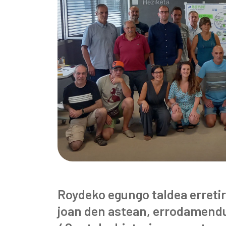
Roydeko egungo taldea erretir
joan den astean, errodamend