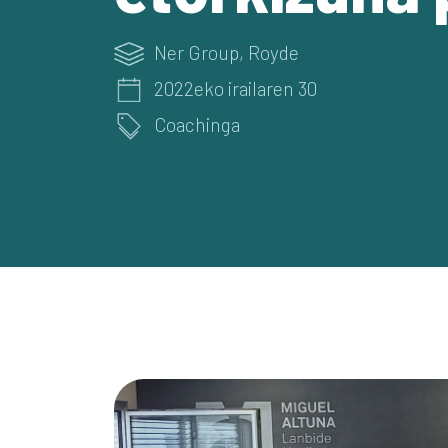
Ner Group
,
Royde
2022eko irailaren 30
Coachinga