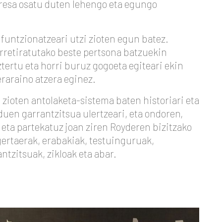
presa osatu duten lehengo eta egungo
funtzionatzeari utzi zioten egun batez.
erretiratutako beste pertsona batzuekin
ztertu eta horri buruz gogoeta egiteari ekin
raraino atzera eginez.
 zioten antolaketa-sistema baten historiari eta
duen garrantzitsua ulertzeari, eta ondoren,
 eta partekatuz joan ziren Royderen bizitzako
ertaerak, erabakiak, testuinguruak,
ntzitsuak, zikloak eta abar.