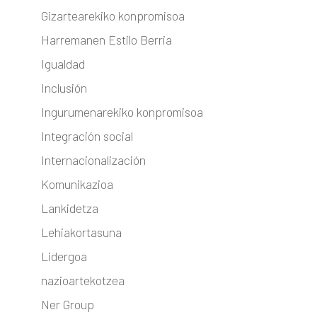
Gizartearekiko konpromisoa
Harremanen Estilo Berria
Igualdad
Inclusión
Ingurumenarekiko konpromisoa
Integración social
Internacionalización
Komunikazioa
Lankidetza
Lehiakortasuna
Lidergoa
nazioartekotzea
Ner Group