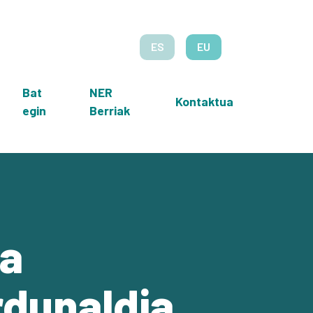
ES
EU
Bat
NER
Kontaktua
egin
Berriak
ta
rdunaldia