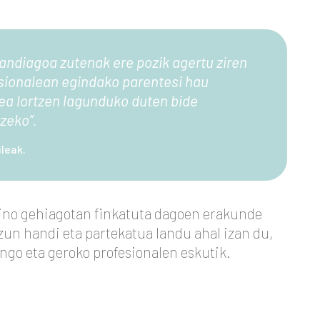
andiagoa zutenak ere pozik agertu ziren
esionalean egindako parentesi hau
ea lortzen lagunduko duten bide
tzeko
”.
leak.
aino gehiagotan finkatuta dagoen erakunde
zun handi eta partekatua landu ahal izan du,
ngo eta geroko profesionalen eskutik.