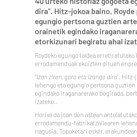
40 urteko historiaz gogoeta eg
dira”. Hitz-jokoa baino, Royd
egungio pertsona guztien art
orainetik egindako iraganarera
etorkizunari begiratu ahal iza
Roydeko egungo taldea erretiratutako l
errodamenduak ekoizten dituen enpres
“
Izan ziren, gara eta izango dira
”. Hitz
lehengo eta egungio pertsona guztien 
egindako iraganarerako begirada, berta
izateko..
Horixe da joan den astean antolatutak
errodamendu-fabrikatzailearen leheng
nagusia. Topaketari esker, erakundear