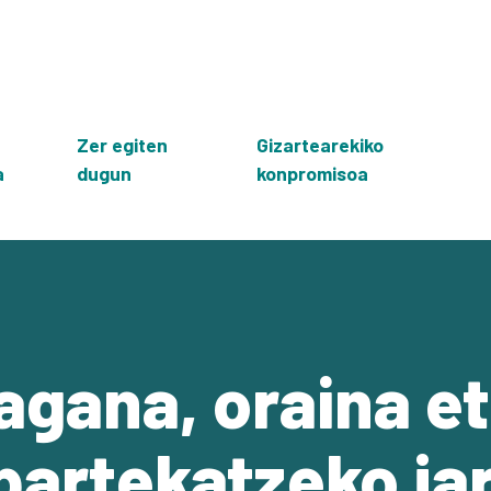
Zer egiten
Gizartearekiko
a
dugun
konpromisoa
agana, oraina e
partekatzeko ja