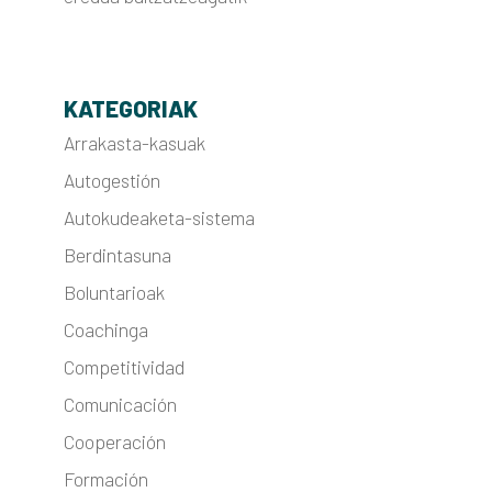
KATEGORIAK
Arrakasta-kasuak
Autogestión
Autokudeaketa-sistema
Berdintasuna
Boluntarioak
Coachinga
Competitividad
Comunicación
Cooperación
Formación