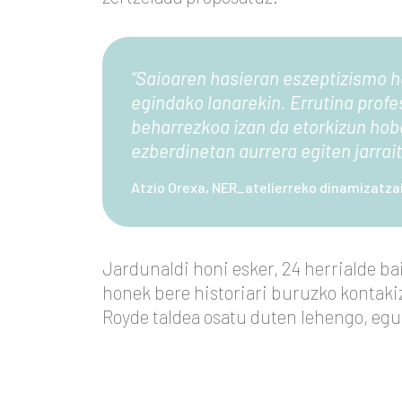
“
Saioaren hasieran eszeptizismo h
egindako lanarekin. Errutina prof
beharrezkoa izan da etorkizun hob
ezberdinetan aurrera egiten jarrai
Atzio Orexa, NER_atelierreko dinamizatzai
Jardunaldi honi esker, 24 herrialde b
honek bere historiari buruzko kontaki
Royde taldea osatu duten lehengo, egu