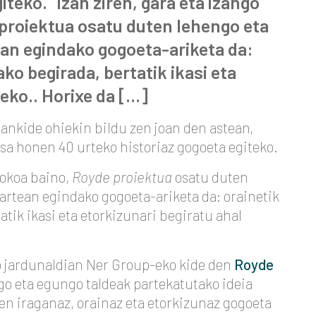
iteko. “Izan ziren, gara eta izango
e proiektua osatu duten lehengo eta
ean egindako gogoeta-ariketa da:
ko begirada, bertatik ikasi eta
teko.. Horixe da […]
ankide ohiekin bildu zen joan den astean,
a honen 40 urteko historiaz gogoeta egiteko.
-jokoa baino,
Royde proiektua
osatu duten
artean egindako gogoeta-ariketa da: orainetik
tik ikasi eta etorkizunari begiratu ahal
o jardunaldian Ner Group-eko kide den
Royde
o eta egungo taldeak partekatutako ideia
en iraganaz, orainaz eta etorkizunaz gogoeta