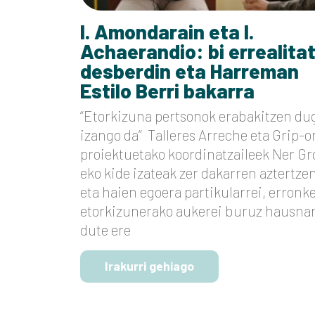
I. Amondarain eta I.
Achaerandio: bi errealita
desberdin eta Harreman
Estilo Berri bakarra
“Etorkizuna pertsonok erabakitzen d
izango da“ Talleres Arreche eta Grip-o
proiektuetako koordinatzaileek Ner G
eko kide izateak zer dakarren aztertze
eta haien egoera partikularrei, erronke
etorkizunerako aukerei buruz hausna
dute ere
Irakurri gehiago