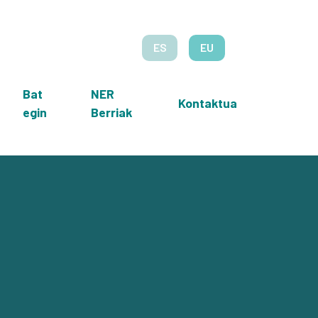
ES
EU
Bat
NER
Kontaktua
egin
Berriak