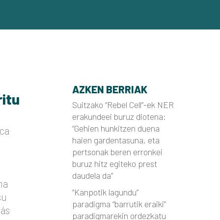
AZKEN BERRIAK
ritu
Suitzako “Rebel Cell”-ek NER
erakundeei buruz diotena:
“Gehien hunkitzen duena
ca
haien gardentasuna, eta
pertsonak beren erronkei
buruz hitz egiteko prest
daudela da”
ma
“Kanpotik lagundu”
su
paradigma “barrutik eraiki”
más
paradigmarekin ordezkatu