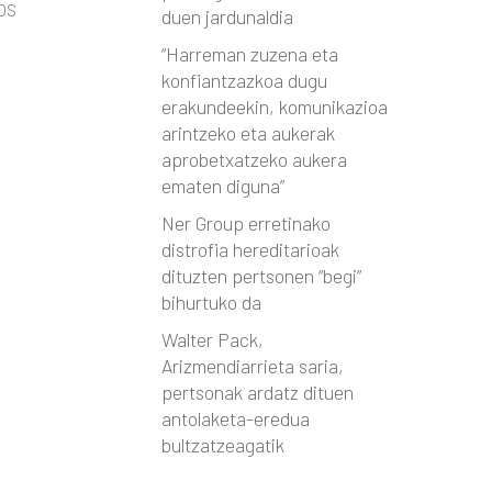
os
duen jardunaldia
“Harreman zuzena eta
konfiantzazkoa dugu
erakundeekin, komunikazioa
arintzeko eta aukerak
aprobetxatzeko aukera
ematen diguna”
Ner Group erretinako
distrofia hereditarioak
dituzten pertsonen “begi”
bihurtuko da
Walter Pack,
Arizmendiarrieta saria,
pertsonak ardatz dituen
antolaketa-eredua
bultzatzeagatik