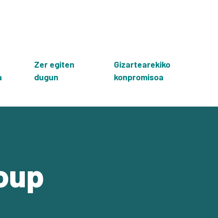
Zer egiten
Gizartearekiko
a
dugun
konpromisoa
oup