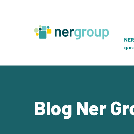
Skip
to
content
NER
gar
Blog Ner Gr