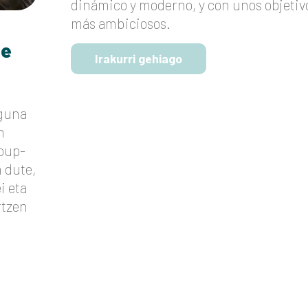
dinámico y moderno, y con unos objetiv
más ambiciosos.
te
Irakurri gehiago
uguna
n
roup-
n dute,
i eta
rtzen