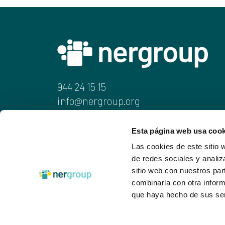
944 24 15 15
info@nergroup.org
Juan de Ajuriaguerra, 6-1.a
Esta página web usa cook
48009 Bilbao
Las cookies de este sitio 
de redes sociales y analiz
sitio web con nuestros par
Pribatutasun-politika
Lege oharra
Co
combinarla con otra inform
que haya hecho de sus ser