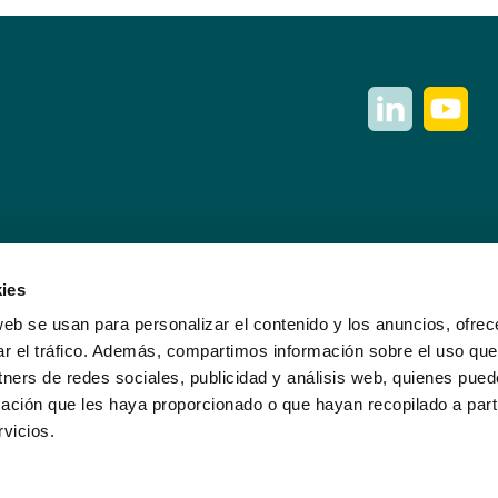
ies
web se usan para personalizar el contenido y los anuncios, ofrec
ar el tráfico. Además, compartimos información sobre el uso que
tners de redes sociales, publicidad y análisis web, quienes pue
okieen politika
Web-mapa
ación que les haya proporcionado o que hayan recopilado a parti
vicios.