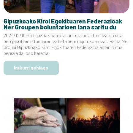
Gipuzkoako Kirol Egokituaren Federazioak
Ner Groupen boluntarioen lana saritu du
2024/12/16 Sari guztiak harrotasun- eta poz-iturri izaten dira
beti jasotzen dituenarentzat eta bere ingurukoentzat. Baina Ner
Groupi Gipuzkoako Kirol Egokituaren Federazioa eman diona
berezia da, oso berezia.
Irakurri gehiago