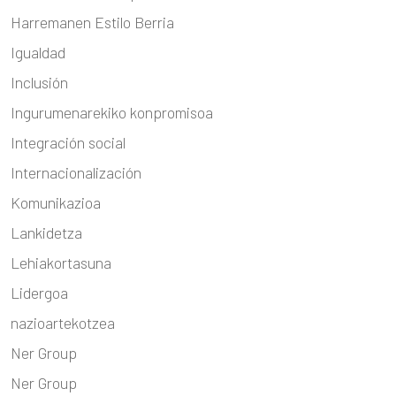
Harremanen Estilo Berria
Igualdad
Inclusión
Ingurumenarekiko konpromisoa
Integración social
Internacionalización
Komunikazioa
Lankidetza
Lehiakortasuna
Lidergoa
nazioartekotzea
Ner Group
Ner Group