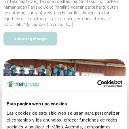
urritasunaz hitz egiten duen soiltasuna. Soiltasun hori azken
hamarkadan Parisko Joko Paralinpikoetan parte hartu duten
boluntarioei buruz hitz egitean bakarrik aldatzen da. Hor
agertzen da emozioa, pluraleko lehen pertsona eta esaldi
borobilak: “Buf, ez dakit bizitza… […]
Irakurri gehiago
Esta página web usa cookies
Las cookies de este sitio web se usan para personalizar
el contenido y los anuncios, ofrecer funciones de redes
sociales y analizar el tráfico. Además, compartimos