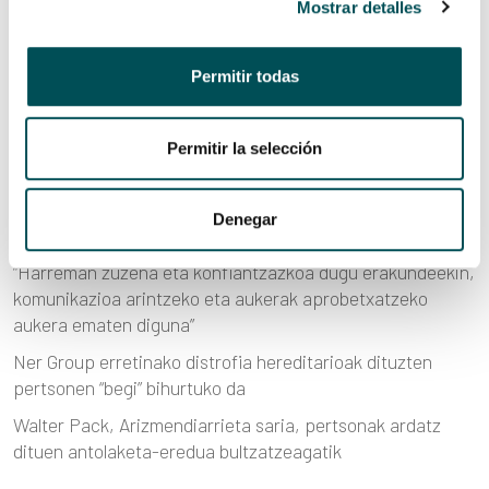
Mostrar detalles
AZKEN BERRIAK
Permitir todas
Suitzako “Rebel Cell”-ek NER erakundeei buruz diotena:
“Gehien hunkitzen duena haien gardentasuna, eta
pertsonak beren erronkei buruz hitz egiteko prest daudela
Permitir la selección
da”
“Kanpotik lagundu” paradigma “barrutik eraiki”
Denegar
paradigmarekin ordezkatu duen jardunaldia
“Harreman zuzena eta konfiantzazkoa dugu erakundeekin,
komunikazioa arintzeko eta aukerak aprobetxatzeko
aukera ematen diguna”
Ner Group erretinako distrofia hereditarioak dituzten
pertsonen “begi” bihurtuko da
Walter Pack, Arizmendiarrieta saria, pertsonak ardatz
dituen antolaketa-eredua bultzatzeagatik