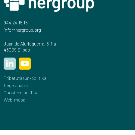
944 24 15 15
info@nergroup.org
Juan de Ajuriaguerra, 6-1.a
48009 Bilbao
Pribatutasun-politika
Lege oharra
Cookieen politika
Web-mapa