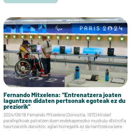
Fernando Mitxelena: “Entrenatzera joaten
laguntzen didaten pertsonak egoteak ez du
preziorik”
2024/09/18 Fernando Mitxelena (Donostia, 1972) kirolari
paralinpikoak pairatzen duen endekapenezko muskulu-distrofia
haurtzarotik datorkio; agian horregatik ez da harritzekoa bere