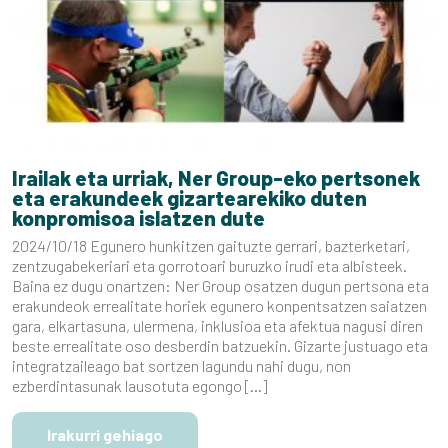
Irailak eta urriak, Ner Group-eko pertsonek
eta erakundeek gizartearekiko duten
konpromisoa islatzen dute
2024/10/18 Egunero hunkitzen gaituzte gerrari, bazterketari,
zentzugabekeriari eta gorrotoari buruzko irudi eta albisteek.
Baina ez dugu onartzen: Ner Group osatzen dugun pertsona eta
erakundeok errealitate horiek egunero konpentsatzen saiatzen
gara, elkartasuna, ulermena, inklusioa eta afektua nagusi diren
beste errealitate oso desberdin batzuekin. Gizarte justuago eta
integratzaileago bat sortzen lagundu nahi dugu, non
ezberdintasunak lausotuta egongo […]
Irakurri gehiago