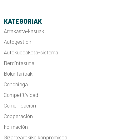
KATEGORIAK
Arrakasta-kasuak
Autogestión
Autokudeaketa-sistema
Berdintasuna
Boluntarioak
Coachinga
Competitividad
Comunicación
Cooperación
Formación
Gizartearekiko konpromisoa